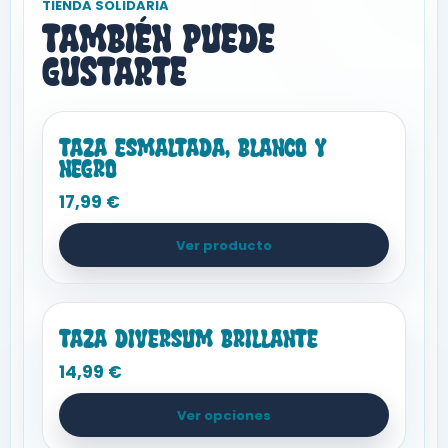
TIENDA SOLIDARIA
También puede
gustarte
Taza esmaltada, Blanco y
Hogar y Cocina
negro
17,99
€
Ver producto
Taza Diversum brillante
Hogar y Cocina
14,99
€
Ver opciones