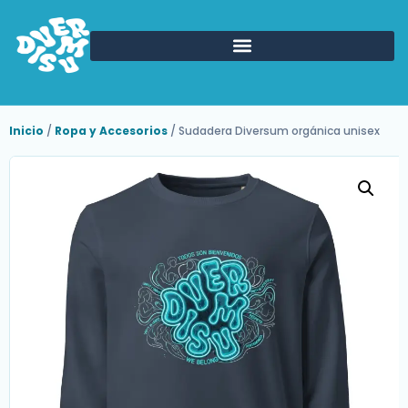
Inicio
/
Ropa y Accesorios
/ Sudadera Diversum orgánica unisex